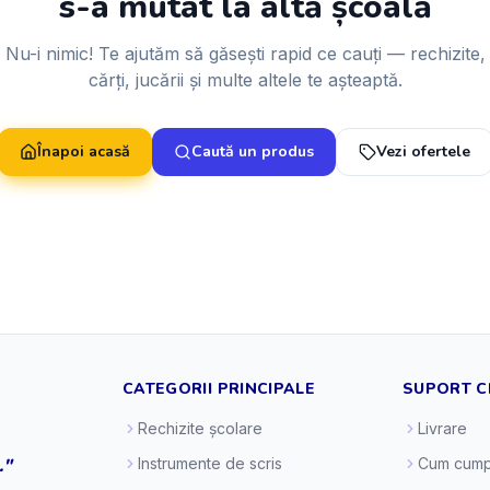
s-a mutat la altă școală
Nu-i nimic! Te ajutăm să găsești rapid ce cauți — rechizite,
cărți, jucării și multe altele te așteaptă.
Înapoi acasă
Caută un produs
Vezi ofertele
CATEGORII PRINCIPALE
SUPORT C
Rechizite școlare
Livrare
."
Instrumente de scris
Cum cump