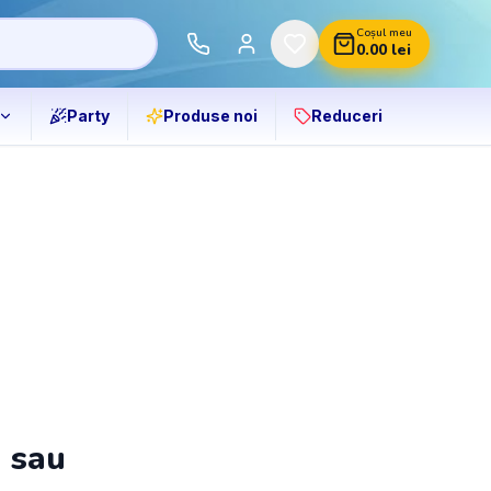
Coșul meu
0.00
lei
Party
Produse noi
Reduceri
ă sau