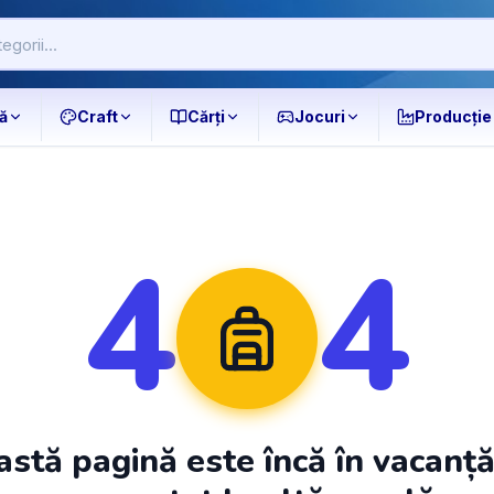
ă
Craft
Cărți
Jocuri
Producție
4
4
stă pagină este încă în vacanț