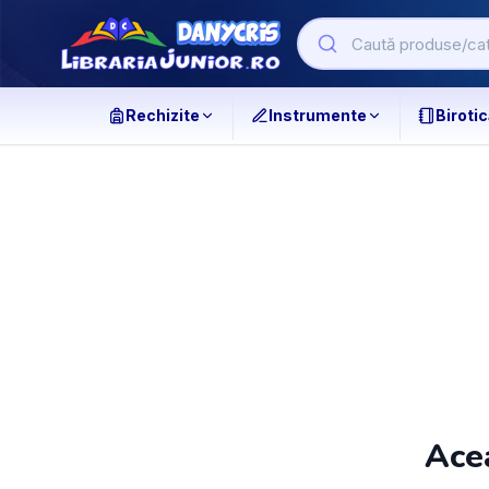
Rechizite
Instrumente
Birotic
Acea