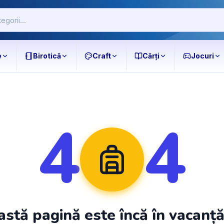
e
Birotică
Craft
Cărți
Jocuri
4
4
stă pagină este încă în vacanț