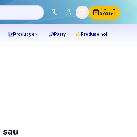
Coșul meu
0.00
lei
Producție
Party
Produse noi
ă sau