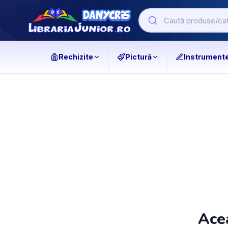
Rechizite
Pictură
Instrument
Acea