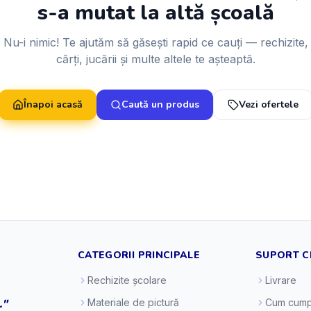
s-a mutat la altă școală
Nu-i nimic! Te ajutăm să găsești rapid ce cauți — rechizite,
cărți, jucării și multe altele te așteaptă.
Înapoi acasă
Caută un produs
Vezi ofertele
CATEGORII PRINCIPALE
SUPORT C
Rechizite școlare
Livrare
."
Materiale de pictură
Cum cump