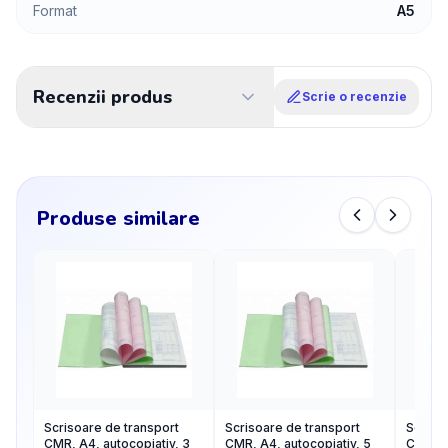
Format
A5
Recenzii produs
Scrie o recenzie
Produse similare
Scrisoare de transport
Scrisoare de transport
Scriso
CMR, A4, autocopiativ, 3
CMR, A4, autocopiativ, 5
CMR, A