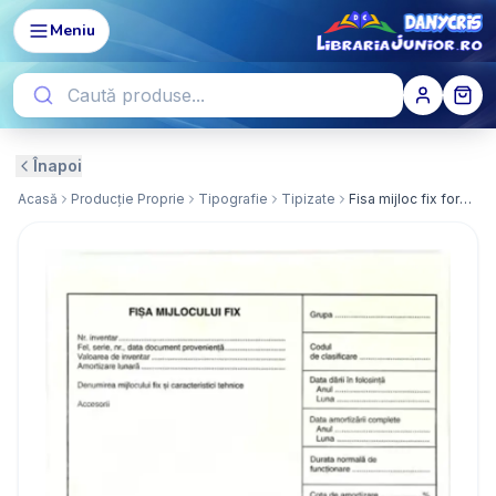
Meniu
Înapoi
Acasă
Producție Proprie
Tipografie
Tipizate
Fisa mijloc fix format A5 set/100 ( Dany Cris )