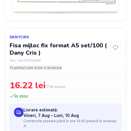
DANYCRIS
Fisa mijloc fix format A5 set/100 (
Dany Cris )
SKU:
6427107001381
Fii primul care scrie o recenzie
16.22
lei
(TVA inclus)
În stoc
Livrare estimată:
Vineri, 7 Aug
–
Luni, 10 Aug
Comenzile plasate până în ora 14:00 pleacă în aceeași
zi.