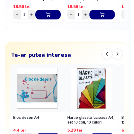
exemplare
exemplare
exemp
18.56
lei
18.56
lei
18.56
Te-ar putea interesa
Bloc desen A4
Hartie glasata lucioasa A4,
Bloc de
set 10 coli, 10 culori
120g/
4.4
lei
5.28
lei
6.53
l