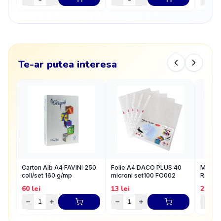
Te-ar putea interesa
Carton Alb A4 FAVINI 250
Folie A4 DACO PLUS 40
Mapa P
coli/set 160 g/mp
microni set100 FO002
Rosie
60
lei
13
lei
2.69
l