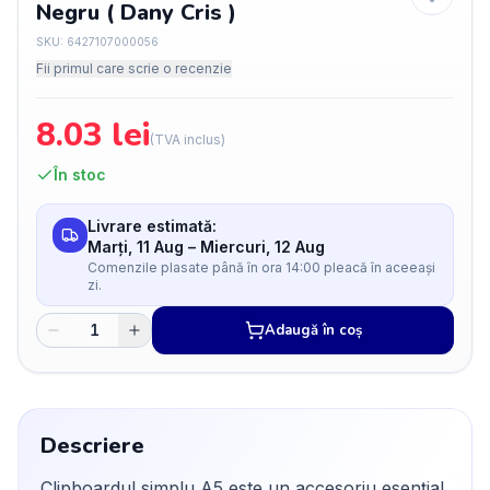
Negru ( Dany Cris )
SKU:
6427107000056
Fii primul care scrie o recenzie
8.03
lei
(TVA inclus)
În stoc
Livrare estimată:
Marți, 11 Aug
–
Miercuri, 12 Aug
Comenzile plasate până în ora 14:00 pleacă în aceeași
zi.
Adaugă în coș
Descriere
Clipboardul simplu A5 este un accesoriu esențial