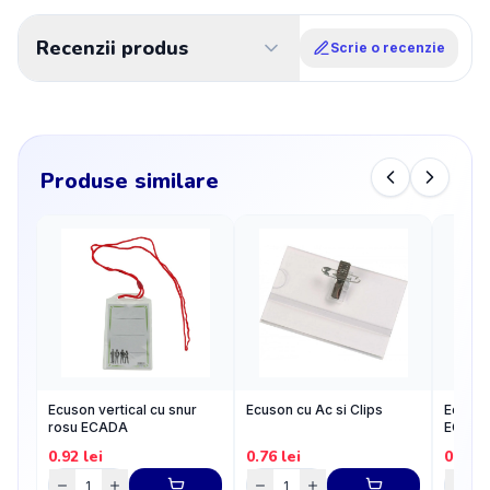
Recenzii produs
Scrie o recenzie
Produse similare
Ecuson vertical cu snur
Ecuson cu Ac si Clips
Ecuson 
rosu ECADA
ECADA 
0.92
lei
0.76
lei
0.92
l