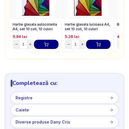
Hartie glasata autocolanta
Hartie glasata lucioasa A4,
Bloc d
A4, set 10 coli, 10 culori
set 10 coli, 10 culori
9.84
lei
5.28
lei
4.4
lei
Completează cu:
Registre
Caiete
Diverse produse Dany Cris