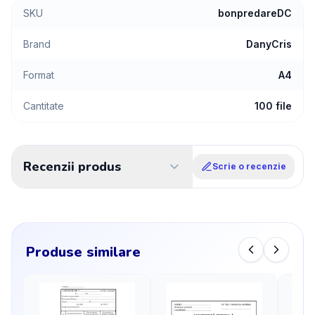
SKU
bonpredareDC
Brand
DanyCris
Format
A4
Cantitate
100 file
Recenzii produs
Scrie o recenzie
Produse similare