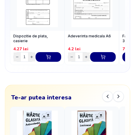
Dispozitie de plata,
Adeverinta medicala A6
Facturi
casierie
3 exem
4.27
lei
4.2
lei
7.93
l
Te-ar putea interesa