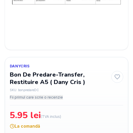
DANYCRIS
Bon De Predare-Transfer,
Restituire A5 ( Dany Cris )
SKU:
bonpredareDC
Fii primul care scrie o recenzie
5.95
lei
(TVA inclus)
La comandă