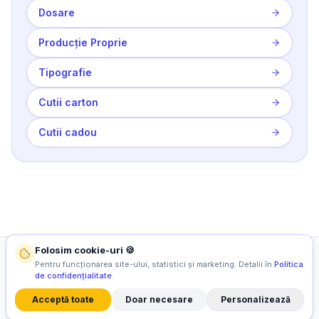
Dosare
Producție Proprie
Tipografie
Cutii carton
Cutii cadou
Folosim cookie-uri 🍪
Pentru funcționarea site-ului, statistici și marketing. Detalii în
Politica
CATEGORII PRINCIPALE
de confidențialitate
.
Acceptă toate
Doar necesare
Personalizează
SUPORT CLIENȚI