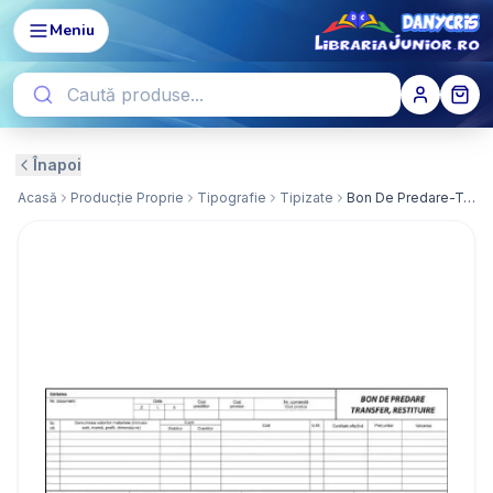
Meniu
Înapoi
Acasă
Producție Proprie
Tipografie
Tipizate
Bon De Predare-Transfer, Restituire A5 ( Dany Cris )