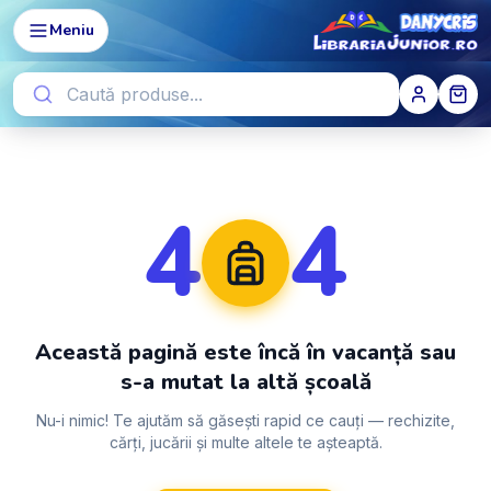
Meniu
4
4
Această pagină este încă în vacanță sau
s-a mutat la altă școală
Nu-i nimic! Te ajutăm să găsești rapid ce cauți — rechizite,
cărți, jucării și multe altele te așteaptă.