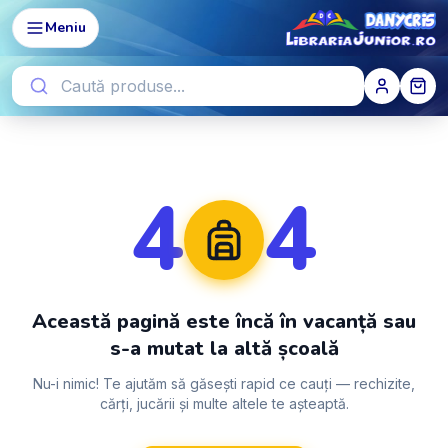
Meniu
4
4
Această pagină este încă în vacanță sau
s-a mutat la altă școală
Nu-i nimic! Te ajutăm să găsești rapid ce cauți — rechizite,
cărți, jucării și multe altele te așteaptă.