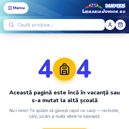
Meniu
4
4
Această pagină este încă în vacanță sau
s-a mutat la altă școală
Nu-i nimic! Te ajutăm să găsești rapid ce cauți — rechizite,
cărți, jucării și multe altele te așteaptă.