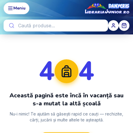
Meniu
4
4
Această pagină este încă în vacanță sau
s-a mutat la altă școală
Nu-i nimic! Te ajutăm să găsești rapid ce cauți — rechizite,
cărți, jucării și multe altele te așteaptă.