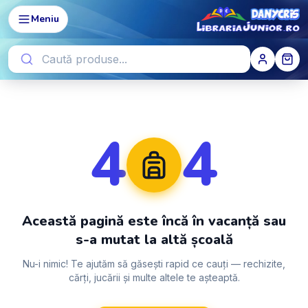
Meniu
4
4
Această pagină este încă în vacanță sau
s-a mutat la altă școală
Nu-i nimic! Te ajutăm să găsești rapid ce cauți — rechizite,
cărți, jucării și multe altele te așteaptă.