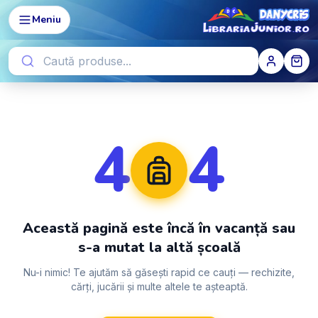
Meniu
4
4
Această pagină este încă în vacanță sau
s-a mutat la altă școală
Nu-i nimic! Te ajutăm să găsești rapid ce cauți — rechizite,
cărți, jucării și multe altele te așteaptă.