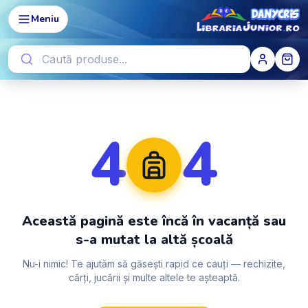
Meniu
4
4
Această pagină este încă în vacanță sau
s-a mutat la altă școală
Nu-i nimic! Te ajutăm să găsești rapid ce cauți — rechizite,
cărți, jucării și multe altele te așteaptă.