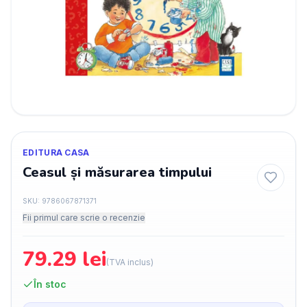
EDITURA CASA
Ceasul și măsurarea timpului
SKU:
9786067871371
Fii primul care scrie o recenzie
79.29
lei
(TVA inclus)
În stoc