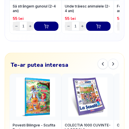
Să strângem gunoiul (2-4
Unde trăiesc animalele (2-
Forme 
ani)
4 ani)
ani)
55
lei
55
lei
55
lei
Te-ar putea interesa
Povesti Bilingve - Scufita
COLECTIA 1000 CUVINTE-
Carte 