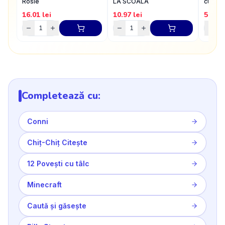
Rosie
LA SCOALA
cu trei 
16.01
lei
10.97
lei
5.5
lei
Completează cu:
Conni
Chiț-Chiț Citește
12 Povești cu tâlc
Minecraft
Caută și găsește