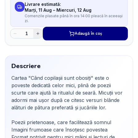
Livrare estimată:
Marți, 11 Aug
–
Miercuri, 12 Aug
Comenzile plasate până în ora 14:00 pleacă în aceeași
zi.
Adaugă în coș
Descriere
Cartea "Când copilașii sunt obosiți" este o
poveste dedicată celor mici, plină de poezii
scurte care ajută la ritualul de seară. Micuții vor
adormi mai ușor după ce citesc versuri blânde
alături de pătura preferată și jucăriile lor.
Poezii prietenoase, care facilitează somnul
Imagini frumoase care însoțesc povestea
Format potrivit pentru mici mâini și lecturi de