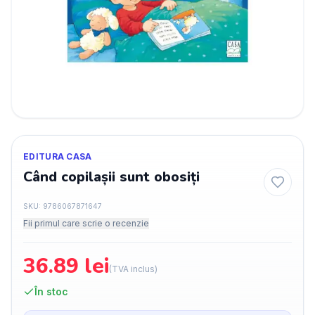
EDITURA CASA
Când copilașii sunt obosiți
SKU:
9786067871647
Fii primul care scrie o recenzie
36.89
lei
(TVA inclus)
În stoc