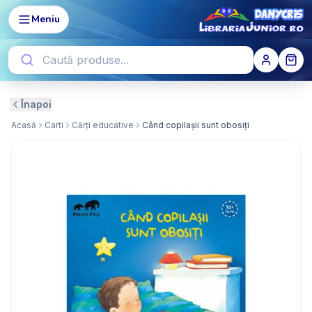
Meniu
Înapoi
Acasă
Carti
Cărți educative
Când copilașii sunt obosiți