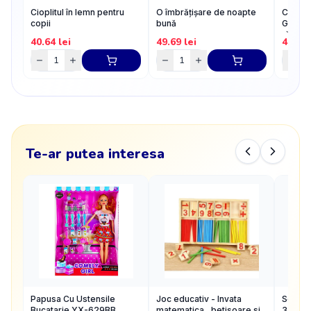
Cioplitul în lemn pentru
O îmbrățișare de noapte
Carte d
copii
bună
Ghicito
răspuns
40.64
lei
49.69
lei
47.57
Te-ar putea interesa
Papusa Cu Ustensile
Joc educativ - Invata
Set cre
Bucatarie YX-629BB
matematica , betisoare si
3500 p