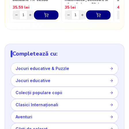
cifre, din lemn, 72 de
35.59
lei
35
lei
42.5
l
piese, multicolor, 3+ ani
Completează cu:
Jocuri educative & Puzzle
Jocuri educative
Colecții populare copii
Clasici Internaționali
Aventuri
Cărți de colorat