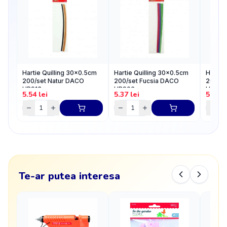
Hartie Quilling 30x0.5cm
Hartie Quilling 30x0.5cm
Hartie
200/set Natur DACO
200/set Fucsia DACO
200/se
HR913
HR906
HR911
5.54
lei
5.37
lei
5.37
l
Te-ar putea interesa