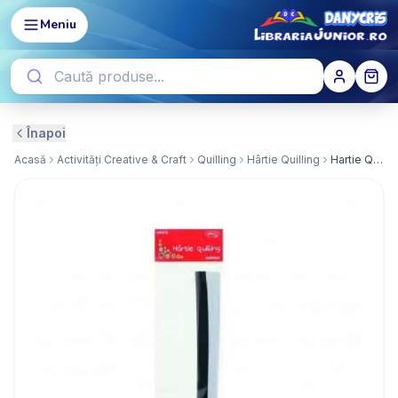
Meniu
Înapoi
Acasă
Activități Creative & Craft
Quilling
Hârtie Quilling
Hartie Quilling 30x0.5cm 200/set Extrem DACO HR912