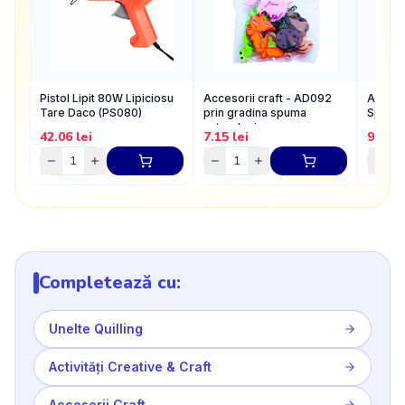
Pistol Lipit 80W Lipiciosu
Accesorii craft - AD092
Accesor
Tare Daco (PS080)
prin gradina spuma
Spuma
autoadeziva
42.06
lei
7.15
lei
9.84
l
Completează cu:
Unelte Quilling
Activități Creative & Craft
Accesorii Craft