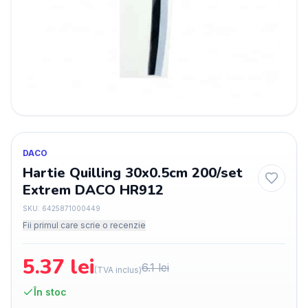
DACO
Hartie Quilling 30x0.5cm 200/set
Extrem DACO HR912
SKU:
6425871000449
Fii primul care scrie o recenzie
5.37
lei
6.1
lei
(TVA inclus)
În stoc