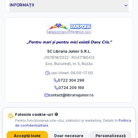
INFORMAȚII
„Pentru mari și pentru mici există Dany Cris."
SC Libraria Junior S.R.L.
J10/1518/2022 · RO47180412
Șos. București, nr. 5, Buzău
Luni–Vineri 09:00–17:00
0722 304 296
0724 209 169
contact@librariajunior.ro
Folosim cookie-uri 🍪
Pentru funcționarea site-ului, statistici și marketing. Detalii în
Politica
de confidențialitate
.
Acceptă toate
Doar necesare
Personalizează