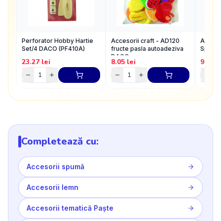
Perforator Hobby Hartie
Accesorii craft - AD120
Accesor
Set/4 DACO (PF410A)
fructe pasla autoadeziva
Spuma
DACO
23.27
lei
8.05
lei
9.84
l
Completează cu:
Accesorii spumă
Accesorii lemn
Accesorii tematică Paște