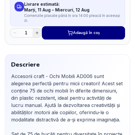
Livrare estimată:
Marți, 11 Aug
–
Miercuri, 12 Aug
Comenzile plasate până în ora 14:00 pleacă în aceeași
zi.
Adaugă în coș
Descriere
Accesorii craft - Ochi Mobili AD006 sunt
alegerea perfectă pentru micii creatori! Acest set
conține 75 de ochi mobili în diferite dimensiuni,
din plastic rezistent, ideal pentru activități de
lucru manual. Ajută la dezvoltarea creativității și
abilităților motorii ale copiilor, oferindu-le o
modalitate distractivă de a-și exprima imaginația.
Set de 75 de bucăți pentru diversitate în proiecte