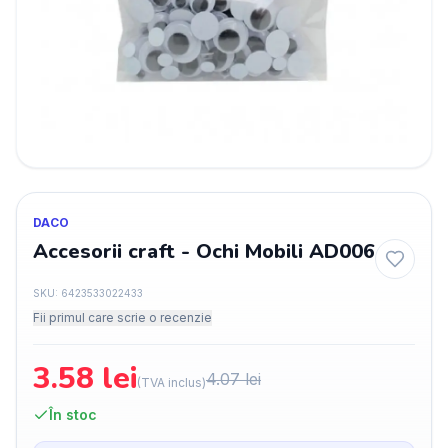
DACO
Accesorii craft - Ochi Mobili AD006
SKU:
6423533022433
Fii primul care scrie o recenzie
3.58
lei
4.07
lei
(TVA inclus)
În stoc