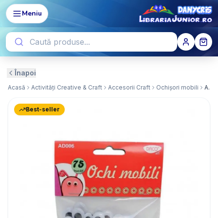
Meniu
Înapoi
Acasă
Activități Creative & Craft
Accesorii Craft
Ochișori mobili
Accesorii craft - Ochi Mobili AD006
Best-seller