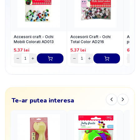
Accesorii craft - Ochi
Accesorii Craft - Ochi
Accesor
Mobili Colorati AD013
Total Color AD216
pupila 
5.37
lei
5.37
lei
6.27
l
Te-ar putea interesa