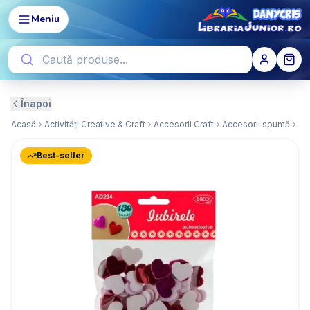
Meniu
Înapoi
Acasă
Activități Creative & Craft
Accesorii Craft
Accesorii spumă
Accesorii craft - Iubirele, Spuma AA 
Best-seller