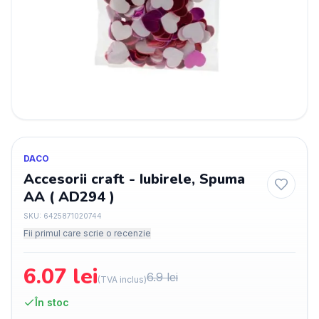
DACO
Accesorii craft - Iubirele, Spuma
AA ( AD294 )
SKU:
6425871020744
Fii primul care scrie o recenzie
6.07
lei
6.9
lei
(TVA inclus)
În stoc