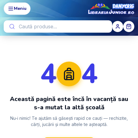
Meniu
4
4
Această pagină este încă în vacanță sau
s-a mutat la altă școală
Nu-i nimic! Te ajutăm să găsești rapid ce cauți — rechizite,
cărți, jucării și multe altele te așteaptă.