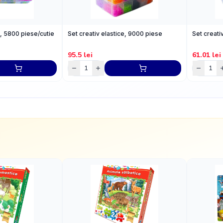
e, 5800 piese/cutie
Set creativ elastice, 9000 piese
Set creati
95.5
lei
61.01
lei