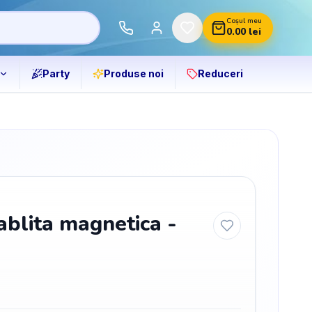
Coșul meu
0.00
lei
Party
Produse noi
Reduceri
ablita magnetica -