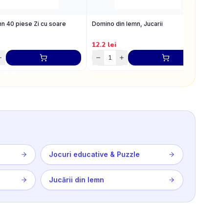
n 40 piese Zi cu soare
Domino din lemn, Jucarii
C
12.2
lei
1
Jocuri educative & Puzzle
Jucării din lemn