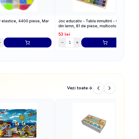
v elastice, 4400 piese, Mar
Joc educativ - Tabla inmultirii - CNX,
S
din lemn, 81 de piese, multicolor, 7+
U
ani
53
lei
5
Vezi toate