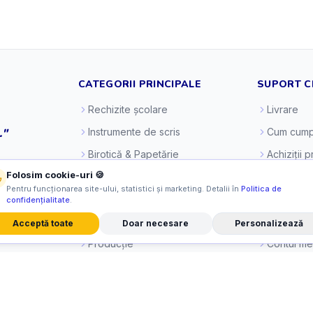
CATEGORII PRINCIPALE
SUPORT C
Rechizite școlare
Livrare
."
Instrumente de scris
Cum cump
Birotică & Papetărie
Achiziții 
Folosim cookie-uri 🍪
Craft & Creativitate
Cum plăt
Pentru funcționarea site-ului, statistici și marketing. Detalii în
Politica de
Cărți pentru copii
Politica d
confidențialitate
.
Jocuri & Jucării
Retragere
Acceptă toate
Doar necesare
Personalizează
Producție
Contul m
Accesorii party
Blog