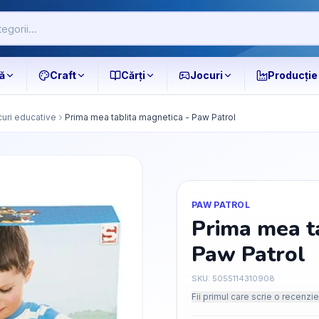
ă
Craft
Cărți
Jocuri
Producție
uri educative
Prima mea tablita magnetica - Paw Patrol
PAW PATROL
Prima mea t
Paw Patrol
SKU:
5055114310908
Fii primul care scrie o recenzie