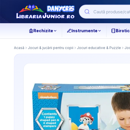
Rechizite
Instrumente
Birotic
Acasă
Jocuri & jucării pentru copii
Jocuri educative & Puzzle
Joc