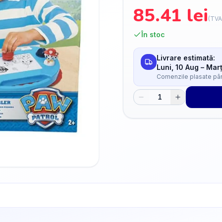
85.41
lei
(TVA
În stoc
Livrare estimată:
Luni, 10 Aug
–
Marț
Comenzile plasate până