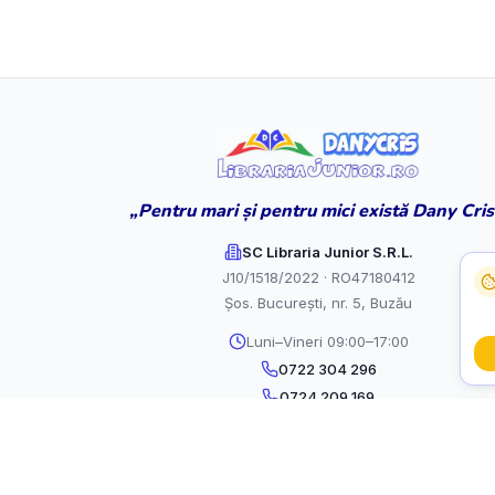
„Pentru mari și pentru mici există Dany Cris
SC Libraria Junior S.R.L.
J10/1518/2022 · RO47180412
Șos. București, nr. 5, Buzău
Luni–Vineri 09:00–17:00
0722 304 296
0724 209 169
contact@librariajunior.ro