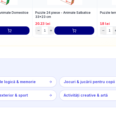
 Animale Domestice
Puzzle 24 piese - Animale Salbatice
Puzzle lem
33x23 cm
20.23
lei
18
lei
de logică & memorie
Jocuri & jucării pentru copii
exterior & sport
Activități creative & artă