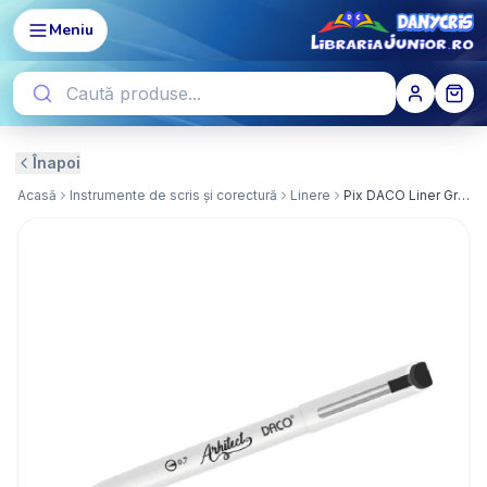
Meniu
Înapoi
Acasă
Instrumente de scris și corectură
Linere
Pix DACO Liner Grafic Arhitect 0.7mm PX557