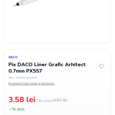
DACO
Pix DACO Liner Grafic Arhitect
0.7mm PX557
SKU:
6425871023646
Fii primul care scrie o recenzie
3.58
lei
4.07
lei
(TVA inclus)
În stoc