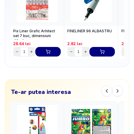
Pix Liner Grafic Arhitect
FINELINER 96 ALBASTRU
FINELI
set 7 buc, dimensiuni
diferite
28.64
lei
2.82
lei
2.51
l
Te-ar putea interesa