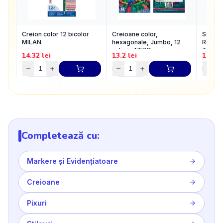
Creion color 12 bicolor
Creioane color,
Set 4 c
MILAN
hexagonale, Jumbo, 12
Rotring
culori - NEBO
Tikky3
14.32
lei
13.2
lei
10.56
Completează cu:
Markere și Evidențiatoare
Creioane
Pixuri