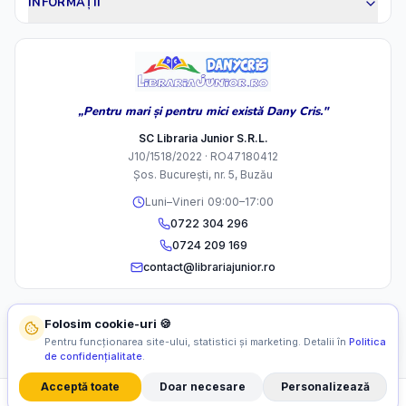
INFORMAȚII
„Pentru mari și pentru mici există Dany Cris."
SC Libraria Junior S.R.L.
J10/1518/2022 · RO47180412
Șos. București, nr. 5, Buzău
Luni–Vineri 09:00–17:00
0722 304 296
0724 209 169
contact@librariajunior.ro
Folosim cookie-uri 🍪
Pentru funcționarea site-ului, statistici și marketing. Detalii în
Politica
de confidențialitate
.
Acceptă toate
Doar necesare
Personalizează
©
2026
SC Libraria Junior S.R.L. Toate drepturile rezervate.