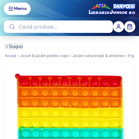
Meniu
Înapoi
Acasă
Jocuri & jucării pentru copii
Jucării senzoriale & antistres
Pop I