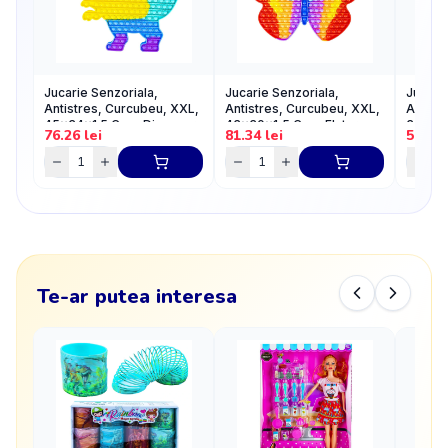
Jucarie Senzoriala,
Jucarie Senzoriala,
Jucarie
Antistres, Curcubeu, XXL,
Antistres, Curcubeu, XXL,
Antist
45x34x1.5 Cm - Dinozaur
43x30x1,5 Cm - Fluturas
32,5x1
76.26
lei
81.34
lei
50.84
Zaruri
Te-ar putea interesa