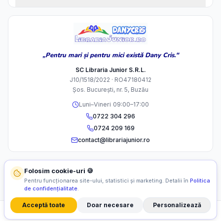
„Pentru mari și pentru mici există Dany Cris."
SC Libraria Junior S.R.L.
J10/1518/2022 · RO47180412
Șos. București, nr. 5, Buzău
Luni–Vineri 09:00–17:00
0722 304 296
0724 209 169
contact@librariajunior.ro
Folosim cookie-uri 🍪
Pentru funcționarea site-ului, statistici și marketing. Detalii în
Politica
de confidențialitate
.
Acceptă toate
Doar necesare
Personalizează
©
2026
SC Libraria Junior S.R.L. Toate drepturile rezervate.