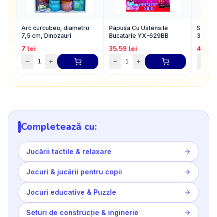
Arc curcubeu, diametru
Papusa Cu Ustensile
Set cre
7,5 cm, Dinozauri
Bucatarie YX-629BB
3500 p
7
lei
35.59
lei
42.5
l
Completează cu:
Jucării tactile & relaxare
Jocuri & jucării pentru copii
Jocuri educative & Puzzle
Seturi de construcție & inginerie