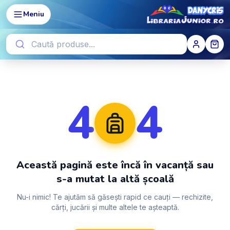
Meniu
4
4
Această pagină este încă în vacanță sau
s-a mutat la altă școală
Nu-i nimic! Te ajutăm să găsești rapid ce cauți — rechizite,
cărți, jucării și multe altele te așteaptă.