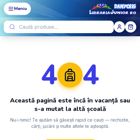
Meniu
4
4
Această pagină este încă în vacanță sau
s-a mutat la altă școală
Nu-i nimic! Te ajutăm să găsești rapid ce cauți — rechizite,
cărți, jucării și multe altele te așteaptă.