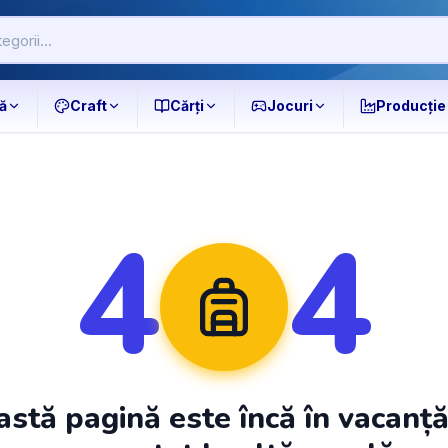
ă
Craft
Cărți
Jocuri
Producție
4
4
stă pagină este încă în vacanț