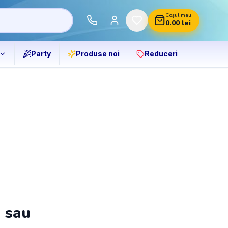
Coșul meu
0.00
lei
Party
Produse noi
Reduceri
ă sau