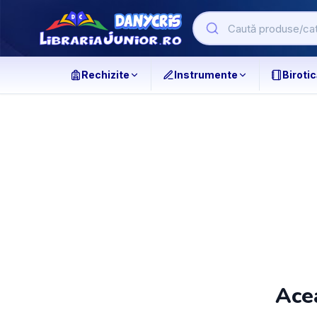
Rechizite
Instrumente
Birotic
Acea