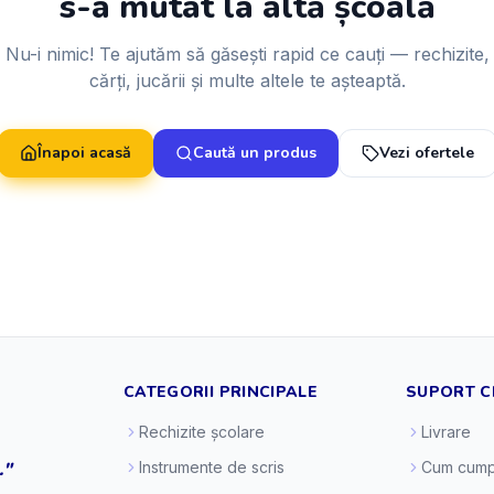
s-a mutat la altă școală
Nu-i nimic! Te ajutăm să găsești rapid ce cauți — rechizite,
cărți, jucării și multe altele te așteaptă.
Înapoi acasă
Caută un produs
Vezi ofertele
CATEGORII PRINCIPALE
SUPORT C
Rechizite școlare
Livrare
."
Instrumente de scris
Cum cump