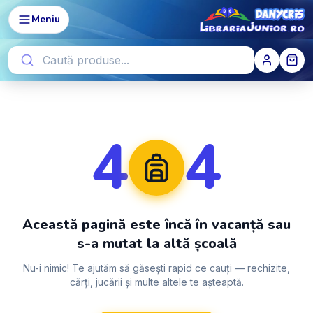
Meniu
4
4
Această pagină este încă în vacanță sau
s-a mutat la altă școală
Nu-i nimic! Te ajutăm să găsești rapid ce cauți — rechizite,
cărți, jucării și multe altele te așteaptă.