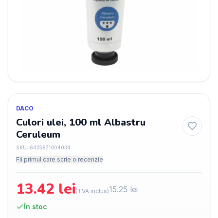
DACO
Culori ulei, 100 ml Albastru
Ceruleum
SKU:
6425871004034
Fii primul care scrie o recenzie
13.42
lei
15.25
lei
(TVA inclus)
În stoc