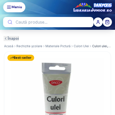
Meniu
Înapoi
Acasă
Rechizite școlare
Materiale Pictură
Culori Ulei
Culori ulei, 100 ml Albastru Ceruleum
Best-seller