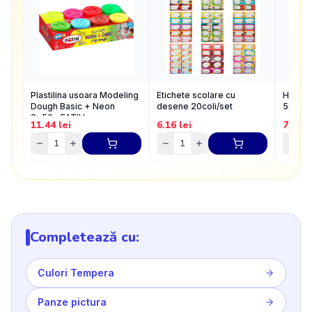
Plastilina usoara Modeling
Etichete scolare cu
Hartie
Dough Basic + Neon
desene 20coli/set
50x100
8x50g FATIH
11.44
lei
6.16
lei
7.15
l
Completează cu:
Culori Tempera
Panze pictura