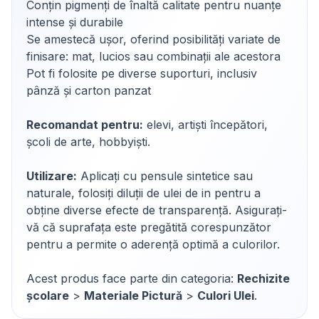
Conțin pigmenți de înaltă calitate pentru nuanțe
intense și durabile
Se amestecă ușor, oferind posibilități variate de
finisare: mat, lucios sau combinații ale acestora
Pot fi folosite pe diverse suporturi, inclusiv
pânză și carton panzat
Recomandat pentru:
elevi, artiști începători,
școli de arte, hobbyiști.
Utilizare:
Aplicați cu pensule sintetice sau
naturale, folosiți diluții de ulei de in pentru a
obține diverse efecte de transparență. Asigurați-
vă că suprafața este pregătită corespunzător
pentru a permite o aderență optimă a culorilor.
Acest produs face parte din categoria:
Rechizite
școlare
>
Materiale Pictură
>
Culori Ulei
.