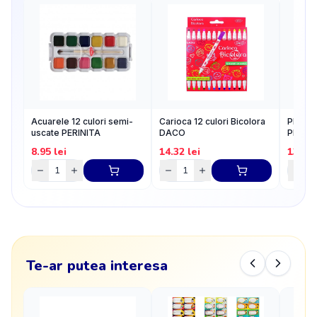
Acuarele 12 culori semi-
Carioca 12 culori Bicolora
Plastil
uscate PERINITA
DACO
Plastil
8.95
lei
14.32
lei
13.42
Te-ar putea interesa