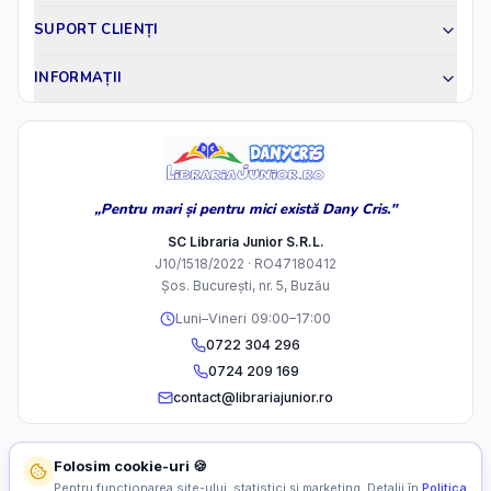
SUPORT CLIENȚI
INFORMAȚII
„Pentru mari și pentru mici există Dany Cris."
SC Libraria Junior S.R.L.
J10/1518/2022 · RO47180412
Șos. București, nr. 5, Buzău
Luni–Vineri 09:00–17:00
0722 304 296
0724 209 169
contact@librariajunior.ro
Folosim cookie-uri 🍪
Pentru funcționarea site-ului, statistici și marketing. Detalii în
Politica