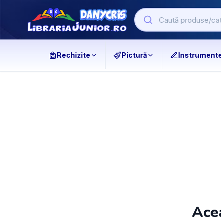
Rechizite
Pictură
Instrument
Acea