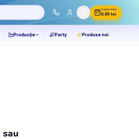
Coșul meu
0.00
lei
Producție
Party
Produse noi
ă sau