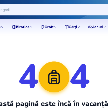
e
Birotică
Craft
Cărți
Jocuri
4
4
stă pagină este încă în vacanț