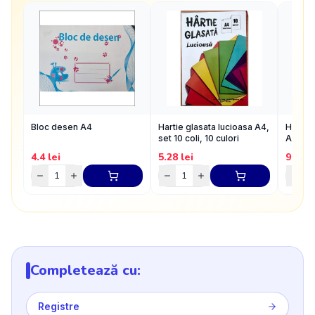
Bloc desen A4
Hartie glasata lucioasa A4,
Hartie 
set 10 coli, 10 culori
A4, set
4.4
lei
5.28
lei
9.84
l
Completează cu:
Registre