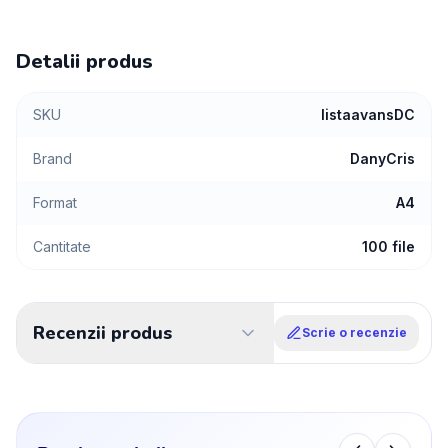
Detalii produs
SKU
listaavansDC
Brand
DanyCris
Format
A4
Cantitate
100 file
Recenzii produs
Scrie o recenzie