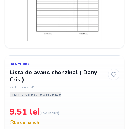
DANYCRIS
Lista de avans chenzinal ( Dany
Cris )
SKU:
listaavansDC
Fii primul care scrie o recenzie
9.51
lei
(TVA inclus)
La comandă