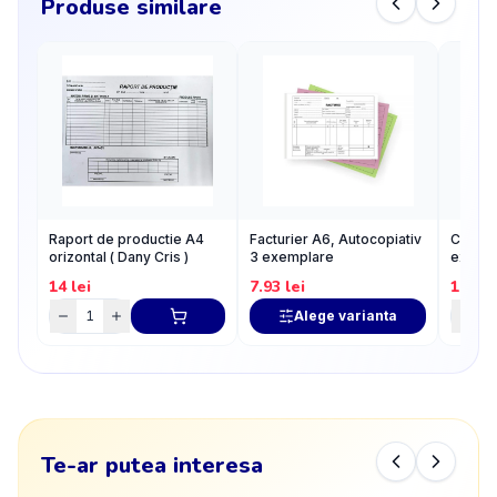
Produse similare
Raport de productie A4
Facturier A6, Autocopiativ
Chitant
orizontal ( Dany Cris )
3 exemplare
exempl
14
lei
7.93
lei
10.17
Alege varianta
Te-ar putea interesa