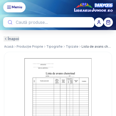
Meniu
Înapoi
Acasă
Producție Proprie
Tipografie
Tipizate
Lista de avans chenzinal ( Dany Cris )