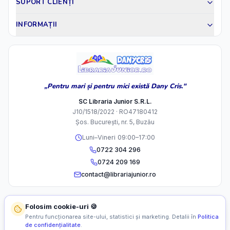
SUPORT CLIENȚI
INFORMAȚII
„Pentru mari și pentru mici există Dany Cris."
SC Libraria Junior S.R.L.
J10/1518/2022 · RO47180412
Șos. București, nr. 5, Buzău
Luni–Vineri 09:00–17:00
0722 304 296
0724 209 169
contact@librariajunior.ro
Folosim cookie-uri 🍪
Pentru funcționarea site-ului, statistici și marketing. Detalii în
Politica
de confidențialitate
.