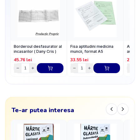
Borderoul desfasurator al
Fisa aptitudini medicina
Aviz de
incasarilor ( Dany Cris )
muncii, format A5
autocop
exemp
45.76
lei
33.55
lei
29.08
Te-ar putea interesa