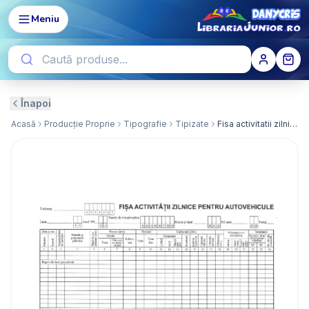
Meniu
Înapoi
Acasă
Producție Proprie
Tipografie
Tipizate
Fisa activitatii zilnice pt. autovehicule A4 orizontal set/100 ( Dany Cris )