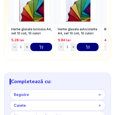
Hartie glasata lucioasa A4,
Hartie glasata autocolanta
Bloc d
set 10 coli, 10 culori
A4, set 10 coli, 10 culori
5.28
lei
9.84
lei
4.4
lei
Completează cu:
Registre
Caiete