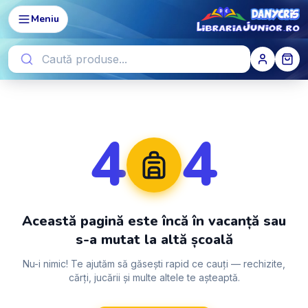
Meniu
4
4
Această pagină este încă în vacanță sau
s-a mutat la altă școală
Nu-i nimic! Te ajutăm să găsești rapid ce cauți — rechizite,
cărți, jucării și multe altele te așteaptă.