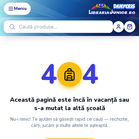
Meniu
4
4
Această pagină este încă în vacanță sau
s-a mutat la altă școală
Nu-i nimic! Te ajutăm să găsești rapid ce cauți — rechizite,
cărți, jucării și multe altele te așteaptă.