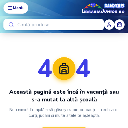
Meniu
4
4
Această pagină este încă în vacanță sau
s-a mutat la altă școală
Nu-i nimic! Te ajutăm să găsești rapid ce cauți — rechizite,
cărți, jucării și multe altele te așteaptă.