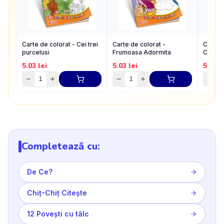
Carte de colorat - Cei trei
Carte de colorat -
Carte d
purcelusi
Frumoasa Adormita
Cenus
5.03
lei
5.03
lei
5.5
lei
Completează cu:
De Ce?
Chiț-Chiț Citește
12 Povești cu tâlc