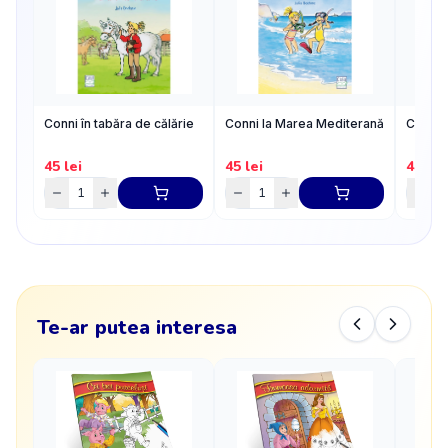
Conni în tabăra de călărie
Conni la Marea Mediterană
Conni ș
45
lei
45
lei
45
lei
Te-ar putea interesa