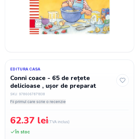
EDITURA CASA
Conni coace - 65 de rețete
delicioase , ușor de preparat
SKU:
9786067871838
Fii primul care scrie o recenzie
62.37
lei
(TVA inclus)
În stoc