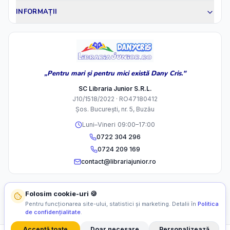
INFORMAȚII
„Pentru mari și pentru mici există Dany Cris."
SC Libraria Junior S.R.L.
J10/1518/2022 · RO47180412
Șos. București, nr. 5, Buzău
Luni–Vineri 09:00–17:00
0722 304 296
0724 209 169
contact@librariajunior.ro
Folosim cookie-uri 🍪
Pentru funcționarea site-ului, statistici și marketing. Detalii în
Politica
de confidențialitate
.
Acceptă toate
Doar necesare
Personalizează