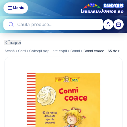
Meniu
Înapoi
Acasă
Carti
Colecții populare copii
Conni
Conni coace - 65 de rețete delicioase , ușor de preparat