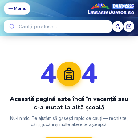
Meniu
4
4
Această pagină este încă în vacanță sau
s-a mutat la altă școală
Nu-i nimic! Te ajutăm să găsești rapid ce cauți — rechizite,
cărți, jucării și multe altele te așteaptă.