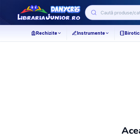
Rechizite
Instrumente
Birotic
Acea