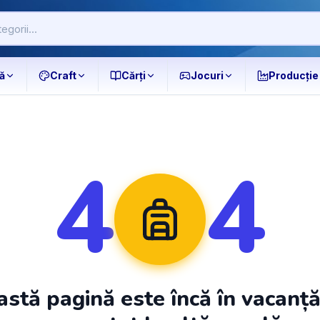
ă
Craft
Cărți
Jocuri
Producție
4
4
stă pagină este încă în vacanț