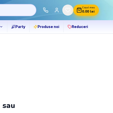
Coșul meu
0.00
lei
Party
Produse noi
Reduceri
ă sau