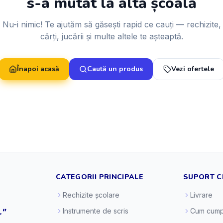
s-a mutat la altă școală
Nu-i nimic! Te ajutăm să găsești rapid ce cauți — rechizite,
cărți, jucării și multe altele te așteaptă.
Înapoi acasă
Caută un produs
Vezi ofertele
CATEGORII PRINCIPALE
SUPORT C
Rechizite școlare
Livrare
."
Instrumente de scris
Cum cump