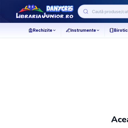
Rechizite
Instrumente
Birotic
Acea