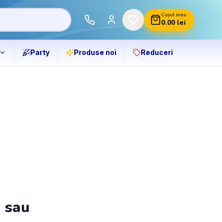
Coșul meu
0.00
lei
Party
Produse noi
Reduceri
ă sau