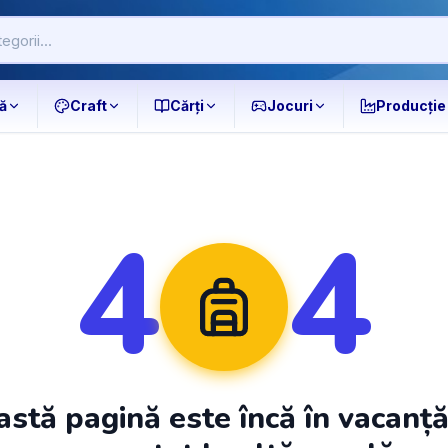
ă
Craft
Cărți
Jocuri
Producție
4
4
stă pagină este încă în vacanț