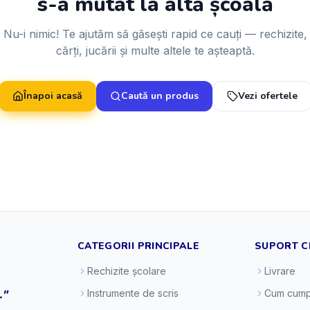
s-a mutat la altă școală
Nu-i nimic! Te ajutăm să găsești rapid ce cauți — rechizite,
cărți, jucării și multe altele te așteaptă.
Înapoi acasă
Caută un produs
Vezi ofertele
CATEGORII PRINCIPALE
SUPORT C
Rechizite școlare
Livrare
."
Instrumente de scris
Cum cump